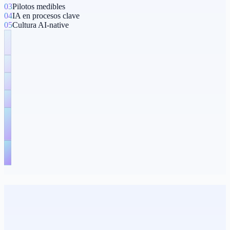
03
Pilotos medibles
04
IA en procesos clave
05
Cultura AI-native